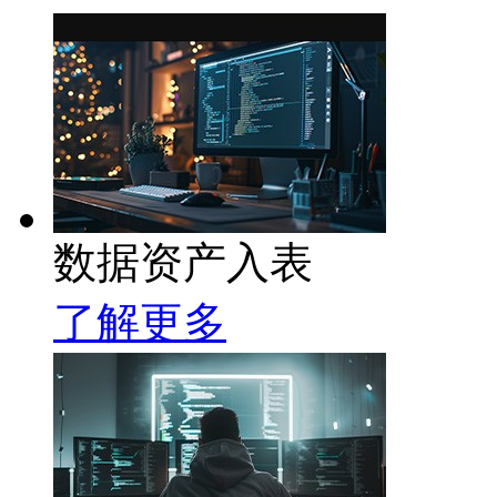
数据资产入表
了解更多