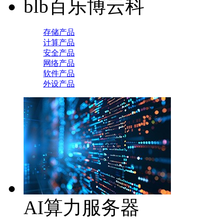
blb百乐博云科
存储产品
计算产品
安全产品
网络产品
软件产品
外设产品
AI算力服务器