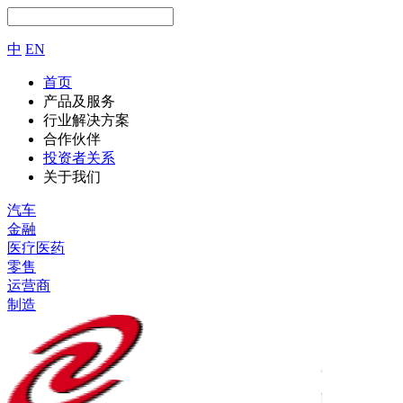
中
EN
首页
产品及服务
行业解决方案
合作伙伴
投资者关系
关于我们
汽车
金融
医疗医药
零售
运营商
制造