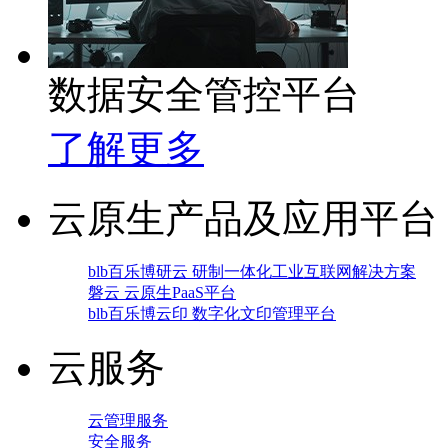
数据安全管控平台
了解更多
云原生产品及应用平台
blb百乐博研云 研制一体化工业互联网解决方案
磐云 云原生PaaS平台
blb百乐博云印 数字化文印管理平台
云服务
云管理服务
安全服务