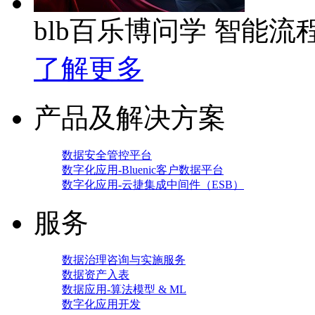
blb百乐博问学 智能流
了解更多
产品及解决方案
数据安全管控平台
数字化应用-Bluenic客户数据平台
数字化应用-云捷集成中间件（ESB）
服务
数据治理咨询与实施服务
数据资产入表
数据应用-算法模型 & ML
数字化应用开发