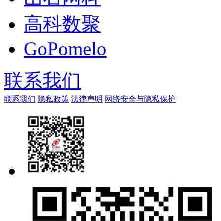
高科数聚
GoPomelo
联系我们
联系我们
隐私政策
法律声明
网络安全与隐私保护