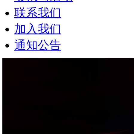
联系我们
加入我们
通知公告