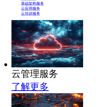
基础架构服务
云应用服务
云培训服务
云管理服务
了解更多