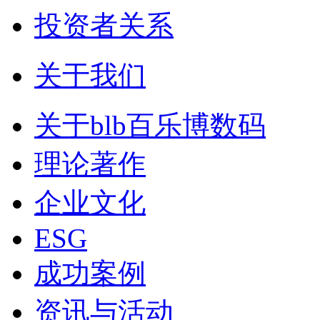
投资者关系
关于我们
关于blb百乐博数码
理论著作
企业文化
ESG
成功案例
资讯与活动