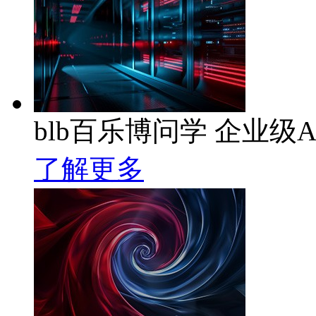
blb百乐博问学 企业级A
了解更多