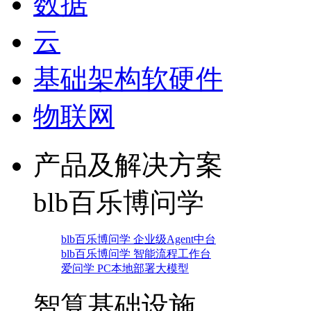
数据
云
基础架构软硬件
物联网
产品及解决方案
blb百乐博问学
blb百乐博问学 企业级Agent中台
blb百乐博问学 智能流程工作台
爱问学 PC本地部署大模型
智算基础设施