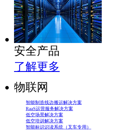
安全产品
了解更多
物联网
智能制造线边搬运解决方案
RaaS运营服务解决方案
低空场景解决方案
低空培训解决方案
智能标识识读系统（叉车专用）