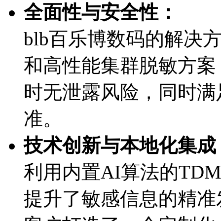
全面性与安全性：
blb百乐博数码的解决
和高性能集群脱敏方案
时无泄露风险，同
准。
技术创新与本地化集成
利用内置AI算法的TDMP 
提升了敏感信息的精准发