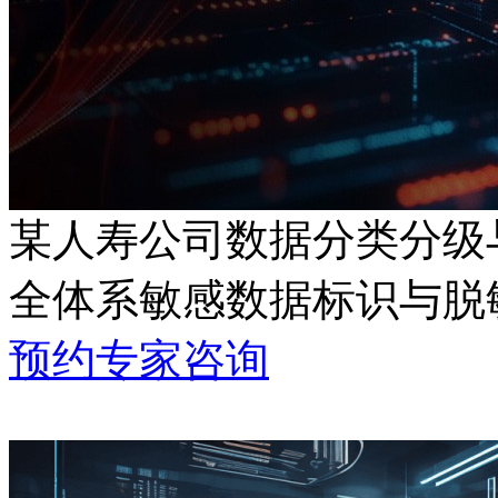
某人寿公司数据分类分级
全体系敏感数据标识与脱
预约专家咨询