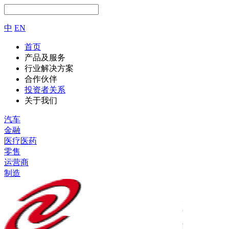
中
EN
首页
产品及服务
行业解决方案
合作伙伴
投资者关系
关于我们
汽车
金融
医疗医药
零售
运营商
制造