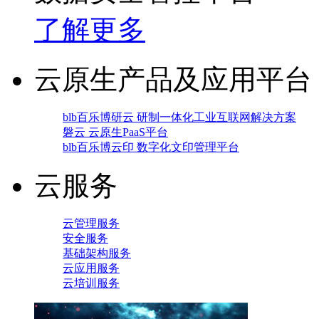
了解更多
云原生产品及应用平台
blb百乐博研云 研制一体化工业互联网解决方案
磐云 云原生PaaS平台
blb百乐博云印 数字化文印管理平台
云服务
云管理服务
安全服务
基础架构服务
云应用服务
云培训服务