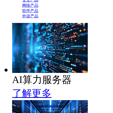
安全产品
网络产品
软件产品
外设产品
AI算力服务器
了解更多