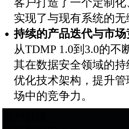
客户打造了一个定制化
实现了与现有系统的无
持续的产品迭代与市场竞争
从TDMP 1.0到3.0的
其在数据安全领域的持续
优化技术架构，提升
场中的竞争力。
客户价值