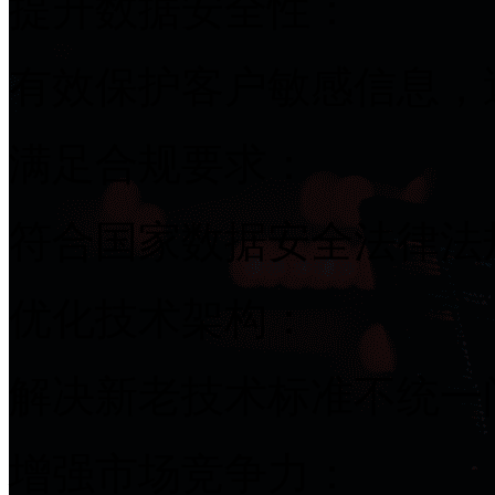
提升数据安全性：
有效保护客户敏感信息
满足合规要求：
符合国家数据安全法律法规
优化技术架构：
解决新老技术标准不统一问
增强市场竞争力：